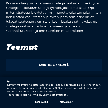
Kurssi auttaa ymmärtämään strategiaviestinnän merkitystä
strategian toteutumiselle ja työntekijäkokemukselle. Opit,
miten strategia kiteytetään ymmärrettäväksi tarinaksi, miten
henkilöstöä osallistetaan ja miten johto sekä esihenkilöt
tukevat strategian viemistä arkeen. Lisäksi saat näkökulmia
strategiaviestinnän kohdentamiseen, jatkuvaan
vuorovaikutukseen ja onnistumisen mittaamiseen.
Teemat
MUUTOSVIESTINTÄ
ESIHENKILÖVIESTINTÄ
Käytämme evästeitä, jotta maailma olisi kaikille parempi paikka! Ainakin niitä
tarvitaan, jotta tämä sivu toimii sinun näkökulmastasi kunnolla ja saat eteesi
sellaista viestintää, joka sinua kiinnostaa.
Täältä lisätietoja
tai
hyväksy yksittäiset evästeet
.
OSALLISTAMINEN
ESTÄ KAIKKI
TÄMÄ ON OK!