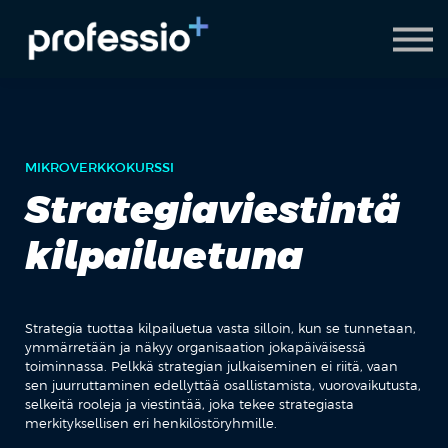
AI Coach
Pyydä demo
Hanki Professio+
MIKROVERKKOKURSSI
Strategiaviestintä
kilpailuetuna
Strategia tuottaa kilpailuetua vasta silloin, kun se tunnetaan,
ymmärretään ja näkyy organisaation jokapäiväisessä
toiminnassa. Pelkkä strategian julkaiseminen ei riitä, vaan
sen juurruttaminen edellyttää osallistamista, vuorovaikutusta,
selkeitä rooleja ja viestintää, joka tekee strategiasta
merkityksellisen eri henkilöstöryhmille.