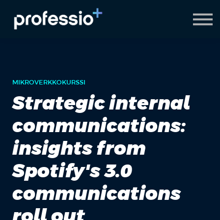
AI Coach
Pyydä demo
Hanki Professio+
MIKROVERKKOKURSSI
Strategic internal
communications:
insights from
Spotify's 3.0
communications
roll out