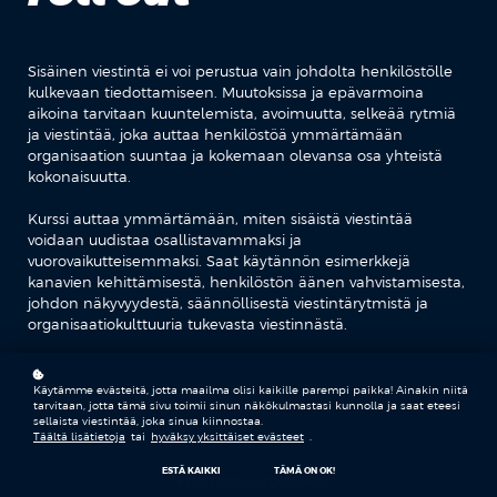
Sisäinen viestintä ei voi perustua vain johdolta henkilöstölle
kulkevaan tiedottamiseen. Muutoksissa ja epävarmoina
aikoina tarvitaan kuuntelemista, avoimuutta, selkeää rytmiä
ja viestintää, joka auttaa henkilöstöä ymmärtämään
organisaation suuntaa ja kokemaan olevansa osa yhteistä
kokonaisuutta.
Kurssi auttaa ymmärtämään, miten sisäistä viestintää
voidaan uudistaa osallistavammaksi ja
vuorovaikutteisemmaksi. Saat käytännön esimerkkejä
kanavien kehittämisestä, henkilöstön äänen vahvistamisesta,
johdon näkyvyydestä, säännöllisestä viestintärytmistä ja
organisaatiokulttuuria tukevasta viestinnästä.
Teemat
Käytämme evästeitä, jotta maailma olisi kaikille parempi paikka! Ainakin niitä
tarvitaan, jotta tämä sivu toimii sinun näkökulmastasi kunnolla ja saat eteesi
sellaista viestintää, joka sinua kiinnostaa.
Täältä lisätietoja
tai
hyväksy yksittäiset evästeet
.
ESTÄ KAIKKI
TÄMÄ ON OK!
TYÖNTEKIJÄKOKEMUS