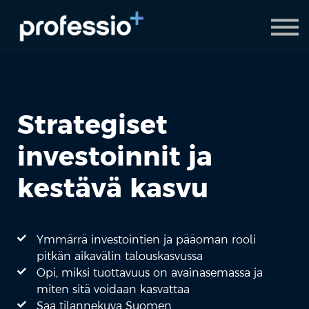
AI Coach
Pyydä demo
Hanki Professio+
Strategiset
investoinnit ja
kestävä kasvu
Ymmärrä investointien ja pääoman rooli
pitkän aikavälin talouskasvussa
Opi, miksi tuottavuus on avainasemassa ja
miten sitä voidaan kasvattaa
Saa tilannekuva Suomen