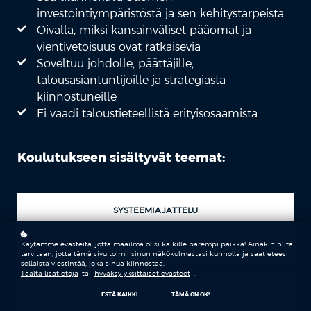
investointiympäristöstä ja sen kehitystarpeista
Oivalla, miksi kansainväliset pääomat ja
vientivetoisuus ovat ratkaisevia
Soveltuu johdolle, päättäjille,
talousasiantuntijoille ja strategiasta
kiinnostuneille
Ei vaadi taloustieteellistä erityisosaamista
Koulutukseen sisältyvät teemat:
SYSTEEMIAJATTELU
TALOUSYMMÄRRYS
Käytämme evästeitä, jotta maailma olisi kaikille parempi paikka! Ainakin niitä
tarvitaan, jotta tämä sivu toimii sinun näkökulmastasi kunnolla ja saat eteesi
sellaista viestintää, joka sinua kiinnostaa.
Täältä lisätietoja
tai
hyväksy yksittäiset evästeet
.
STRATEGISUUS
ESTÄ KAIKKI
TÄMÄ ON OK!