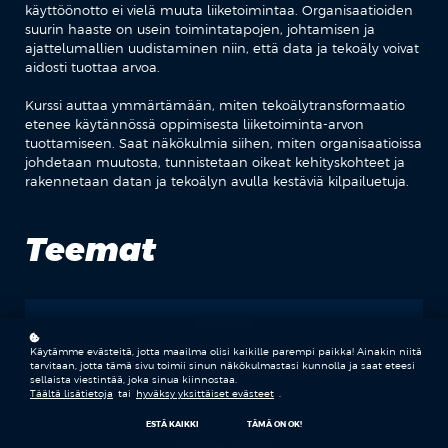
käyttöönotto ei vielä muuta liiketoimintaa. Organisaatioiden
suurin haaste on usein toimintatapojen, johtamisen ja
ajattelumallien uudistaminen niin, että data ja tekoäly voivat
aidosti tuottaa arvoa.
Kurssi auttaa ymmärtämään, miten tekoälytransformaatio
etenee käytännössä oppimisesta liiketoiminta-arvon
tuottamiseen. Saat näkökulmia siihen, miten organisaatioissa
johdetaan muutosta, tunnistetaan oikeat kehityskohteet ja
rakennetaan datan ja tekoälyn avulla kestäviä kilpailuetuja.
Teemat
MUUTOS
Käytämme evästeitä, jotta maailma olisi kaikille parempi paikka! Ainakin niitä
tarvitaan, jotta tämä sivu toimii sinun näkökulmastasi kunnolla ja saat eteesi
TEKOÄLY
sellaista viestintää, joka sinua kiinnostaa.
Täältä lisätietoja
tai
hyväksy yksittäiset evästeet
.
ESTÄ KAIKKI
TÄMÄ ON OK!
ARVONLUONTI