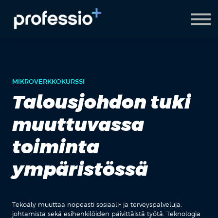
AI Coach
Pyydä demo
Hanki Professio+
MIKROVERKKOKURSSI
Talousjohdon tuki
muuttuvassa
toiminta
ympäristössä
Tekoäly muuttaa nopeasti sosiaali- ja terveyspalveluja,
johtamista sekä esihenkilöiden päivittäistä työtä. Teknologia