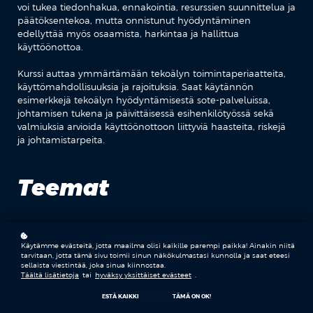
voi tukea tiedonhakua, ennakointia, resurssien suunnittelua ja
päätöksentekoa, mutta onnistunut hyödyntäminen
edellyttää myös osaamista, harkintaa ja hallittua
käyttöönottoa.
Kurssi auttaa ymmärtämään tekoälyn toimintaperiaatteita,
käyttömahdollisuuksia ja rajoituksia. Saat käytännön
esimerkkejä tekoälyn hyödyntämisestä sote-palveluissa,
johtamisen tukena ja päivittäisessä esihenkilötyössä sekä
valmiuksia arvioida käyttöönottoon liittyviä haasteita, riskejä
ja johtamistarpeita.
Teemat
TALOUSJOHTAMINEN
Käytämme evästeitä, jotta maailma olisi kaikille parempi paikka! Ainakin niitä
tarvitaan, jotta tämä sivu toimii sinun näkökulmastasi kunnolla ja saat eteesi
sellaista viestintää, joka sinua kiinnostaa.
Täältä lisätietoja
tai
hyväksy yksittäiset evästeet
.
RISKIENHALLINTA
ESTÄ KAIKKI
TÄMÄ ON OK!