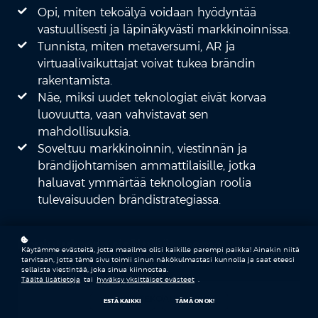
Opi, miten tekoälyä voidaan hyödyntää
vastuullisesti ja läpinäkyvästi markkinoinnissa.
Tunnista, miten metaversumi, AR ja
virtuaalivaikuttajat voivat tukea brändin
rakentamista.
Näe, miksi uudet teknologiat eivät korvaa
luovuutta, vaan vahvistavat sen
mahdollisuuksia.
Soveltuu markkinoinnin, viestinnän ja
brändijohtamisen ammattilaisille, jotka
haluavat ymmärtää teknologian roolia
tulevaisuuden brändistrategiassa.
Koulutukseen sisältyvät teemat:
Käytämme evästeitä, jotta maailma olisi kaikille parempi paikka! Ainakin niitä
tarvitaan, jotta tämä sivu toimii sinun näkökulmastasi kunnolla ja saat eteesi
sellaista viestintää, joka sinua kiinnostaa.
Täältä lisätietoja
tai
hyväksy yksittäiset evästeet
.
TEKOÄLY
ESTÄ KAIKKI
TÄMÄ ON OK!