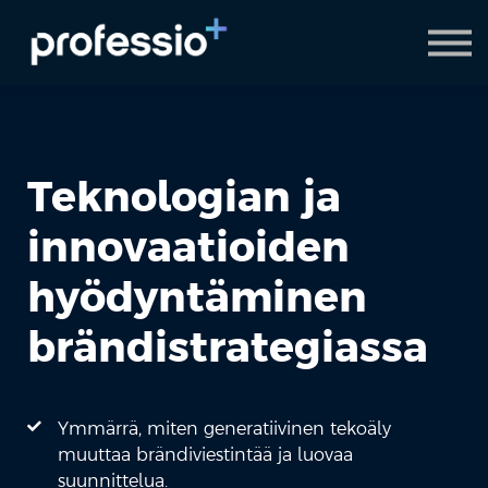
AI Coach
Pyydä demo
Hanki Professio+
Teknologian ja
innovaatioiden
hyödyntäminen
brändistrategiassa
Ymmärrä, miten generatiivinen tekoäly
muuttaa brändiviestintää ja luovaa
suunnittelua.