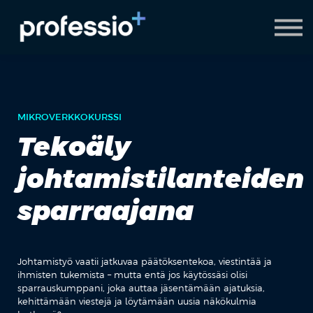
AI Coach
Pyydä demo
Hanki Professio+
MIKROVERKKOKURSSI
Tekoäly
johtamistilanteiden
sparraajana
Johtamistyö vaatii jatkuvaa päätöksentekoa, viestintää ja
ihmisten tukemista – mutta entä jos käytössäsi olisi
sparrauskumppani, joka auttaa jäsentämään ajatuksia,
kehittämään viestejä ja löytämään uusia näkökulmia