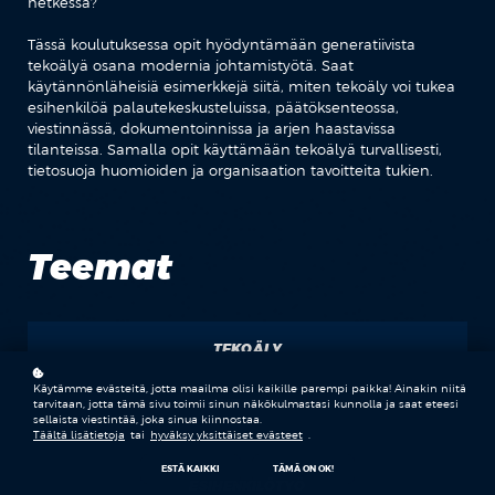
hetkessä?
Tässä koulutuksessa opit hyödyntämään generatiivista
tekoälyä osana modernia johtamistyötä. Saat
käytännönläheisiä esimerkkejä siitä, miten tekoäly voi tukea
esihenkilöä palautekeskusteluissa, päätöksenteossa,
viestinnässä, dokumentoinnissa ja arjen haastavissa
tilanteissa. Samalla opit käyttämään tekoälyä turvallisesti,
tietosuoja huomioiden ja organisaation tavoitteita tukien.
Teemat
TEKOÄLY
Käytämme evästeitä, jotta maailma olisi kaikille parempi paikka! Ainakin niitä
JOHTAMINEN
tarvitaan, jotta tämä sivu toimii sinun näkökulmastasi kunnolla ja saat eteesi
sellaista viestintää, joka sinua kiinnostaa.
Täältä lisätietoja
tai
hyväksy yksittäiset evästeet
.
ESTÄ KAIKKI
TÄMÄ ON OK!
ESIHENKILÖTYÖ