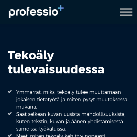
AI Coach
Pyydä demo
Hanki Professio+
Tekoäly
tulevaisuudessa
Ymmärrät, miksi tekoäly tulee muuttamaan
jokaisen tietotyötä ja miten pysyt muutoksessa
mukana.
Saat selkeän kuvan uusista mahdollisuuksista,
kuten tekstin, kuvan ja äänen yhdistämisestä
samoissa työkaluissa.
Näet, miten tekoäly kehittyy nopeasti