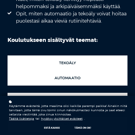
helpommaksi ja arkipäiväisemmäksi käyttää.
Opit, miten automaatio ja tekoäly voivat hoitaa
puolestasi aikaa vieviä rutiinitehtäviä.
Koulutukseen sisältyvät teemat:
TEKOÄLY
AUTOMAATIO
AGENTIT
Käytämme evästeitä, jotta maailma olisi kaikille parempi paikka! Ainakin niitä
tarvitaan, jotta tämä sivu toimii sinun näkökulmastasi kunnolla ja saat eteesi
sellaista viestintää, joka sinua kiinnostaa.
Täältä lisätietoja
tai
hyväksy yksittäiset evästeet
.
SKAALAUTUVUUS
ESTÄ KAIKKI
TÄMÄ ON OK!