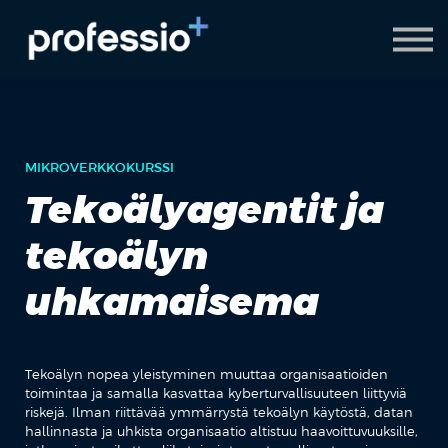
AI Coach
Pyydä demo
Hanki Professio+
MIKROVERKKOKURSSI
Tekoälyagentit ja
tekoälyn
uhkamaisema
Tekoälyn nopea yleistyminen muuttaa organisaatioiden
toimintaa ja samalla kasvattaa kyberturvallisuuteen liittyviä
riskejä. Ilman riittävää ymmärrystä tekoälyn käytöstä, datan
hallinnasta ja uhkista organisaatio altistuu haavoittuvuuksille,