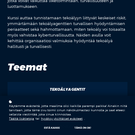
jotka voivat vaikuttaa liiketoimintaan, turvallisuuteen ja
luottamukseen.
Kurssi auttaa tunnistamaan tekoälyyn liittyvät keskeiset riskit,
ymmärtämään tekoälyagenttien turvallisen hyödyntämisen
periaatteet sekä hahmottamaan, miten tekoäly voi toisaalta
myös vahvistaa kyberturvallisuutta. Näiden avulla voit
kehittää organisaatiosi valmiuksia hyödyntää tekoälyä
hallitusti ja turvallisesti.
Teemat
TEKOÄLYAGENTIT
KYBERTURVA
Käytämme evästeitä, jotta maailma olisi kaikille parempi paikka! Ainakin niitä
tarvitaan, jotta tämä sivu toimii sinun näkökulmastasi kunnolla ja saat eteesi
sellaista viestintää, joka sinua kiinnostaa.
Täältä lisätietoja
tai
hyväksy yksittäiset evästeet
.
AUTOMAATIO
ESTÄ KAIKKI
TÄMÄ ON OK!