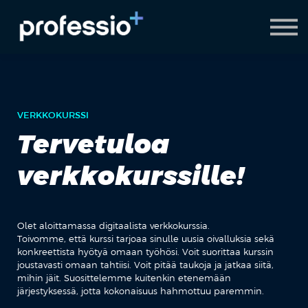
AI Coach
Pyydä demo
Hanki Professio+
VERKKOKURSSI
Tervetuloa
verkkokurssille!
Olet aloittamassa digitaalista verkkokurssia.
Toivomme, että kurssi tarjoaa sinulle uusia oivalluksia sekä
konkreettista hyötyä omaan työhösi. Voit suorittaa kurssin
joustavasti omaan tahtiisi. Voit pitää taukoja ja jatkaa siitä,
mihin jäit. Suosittelemme kuitenkin etenemään
järjestyksessä, jotta kokonaisuus hahmottuu paremmin.