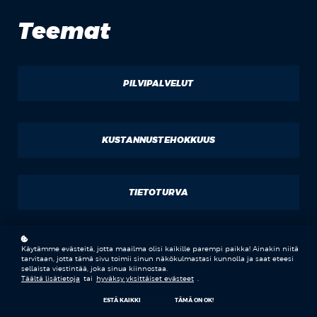
Teemat
PILVIPALVELUT
KUSTANNUSTEHOKKUUS
TIETOTURVA
SKAALAUTUVUUS
Käytämme evästeitä, jotta maailma olisi kaikille parempi paikka! Ainakin niitä
tarvitaan, jotta tämä sivu toimii sinun näkökulmastasi kunnolla ja saat eteesi
sellaista viestintää, joka sinua kiinnostaa.
Täältä lisätietoja
tai
hyväksy yksittäiset evästeet
.
PILVIARKKITEHTUURI
ESTÄ KAIKKI
TÄMÄ ON OK!