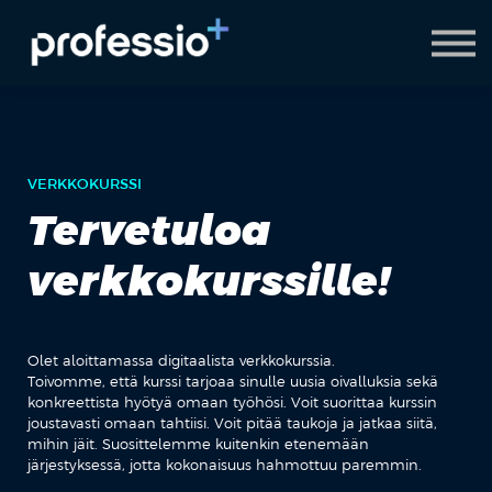
AI Coach
Pyydä demo
Hanki Professio+
VERKKOKURSSI
Tervetuloa
verkkokurssille!
Olet aloittamassa digitaalista verkkokurssia.
Toivomme, että kurssi tarjoaa sinulle uusia oivalluksia sekä
konkreettista hyötyä omaan työhösi. Voit suorittaa kurssin
joustavasti omaan tahtiisi. Voit pitää taukoja ja jatkaa siitä,
mihin jäit. Suosittelemme kuitenkin etenemään
järjestyksessä, jotta kokonaisuus hahmottuu paremmin.