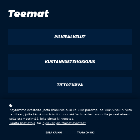
Teemat
PILVIPALVELUT
KUSTANNUSTEHOKKUUS
TIETOTURVA
SKAALAUTUVUUS
Käytämme evästeitä, jotta maailma olisi kaikille parempi paikka! Ainakin niitä
tarvitaan, jotta tämä sivu toimii sinun näkökulmastasi kunnolla ja saat eteesi
sellaista viestintää, joka sinua kiinnostaa.
Täältä lisätietoja
tai
hyväksy yksittäiset evästeet
.
PILVIARKKITEHTUURI
ESTÄ KAIKKI
TÄMÄ ON OK!