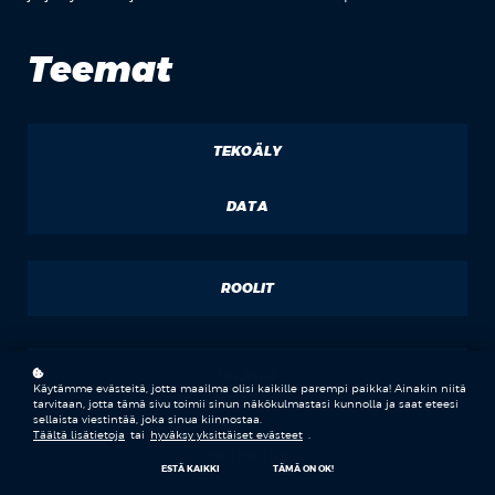
Teemat
TEKOÄLY
DATA
ROOLIT
OHJAUS
Käytämme evästeitä, jotta maailma olisi kaikille parempi paikka! Ainakin niitä
tarvitaan, jotta tämä sivu toimii sinun näkökulmastasi kunnolla ja saat eteesi
sellaista viestintää, joka sinua kiinnostaa.
Täältä lisätietoja
tai
hyväksy yksittäiset evästeet
.
SPARRAUS
ESTÄ KAIKKI
TÄMÄ ON OK!