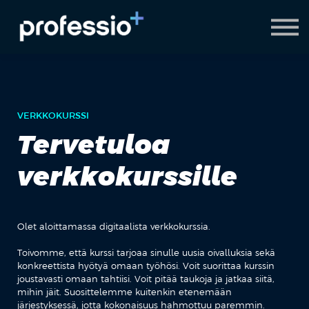
AI Coach
Pyydä demo
Hanki Professio+
VERKKOKURSSI
Tervetuloa
verkkokurssille
Olet aloittamassa digitaalista verkkokurssia.
Toivomme, että kurssi tarjoaa sinulle uusia oivalluksia sekä
konkreettista hyötyä omaan työhösi. Voit suorittaa kurssin
joustavasti omaan tahtiisi. Voit pitää taukoja ja jatkaa siitä,
mihin jäit. Suosittelemme kuitenkin etenemään
järjestyksessä, jotta kokonaisuus hahmottuu paremmin.