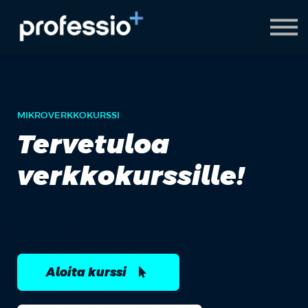
AI Coach
Pyydä demo
Hanki Professio+
MIKROVERKKOKURSSI
Tervetuloa
verkkokurssille!
Aloita kurssi