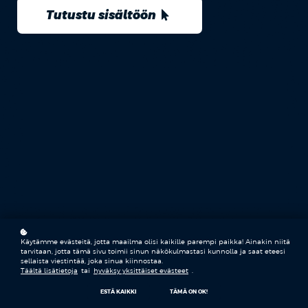
Tutustu sisältöön
Käytämme evästeitä, jotta maailma olisi kaikille parempi paikka! Ainakin niitä
tarvitaan, jotta tämä sivu toimii sinun näkökulmastasi kunnolla ja saat eteesi
sellaista viestintää, joka sinua kiinnostaa.
Täältä lisätietoja
tai
hyväksy yksittäiset evästeet
.
ESTÄ KAIKKI
TÄMÄ ON OK!