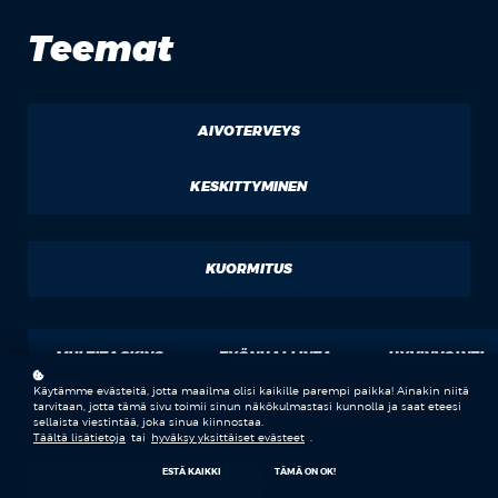
Teemat
AIVOTERVEYS
KESKITTYMINEN
KUORMITUS
MULTITASKING
TYÖNHALLINTA
HYVINVOINTI
Käytämme evästeitä, jotta maailma olisi kaikille parempi paikka! Ainakin niitä
tarvitaan, jotta tämä sivu toimii sinun näkökulmastasi kunnolla ja saat eteesi
sellaista viestintää, joka sinua kiinnostaa.
Täältä lisätietoja
tai
hyväksy yksittäiset evästeet
.
ESTÄ KAIKKI
TÄMÄ ON OK!
Aloita kurssi