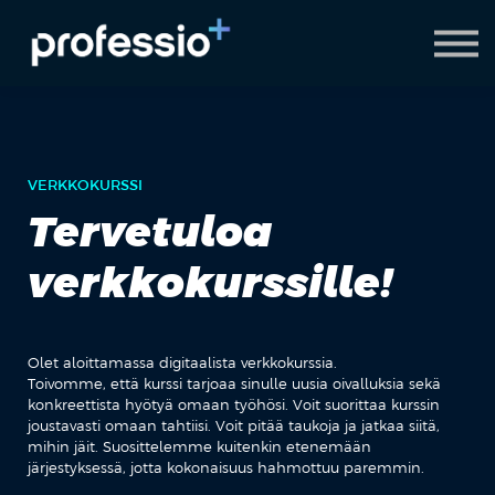
AI Coach
Pyydä demo
Hanki Professio+
VERKKOKURSSI
Tervetuloa
verkkokurssille!
Olet aloittamassa digitaalista verkkokurssia.
Toivomme, että kurssi tarjoaa sinulle uusia oivalluksia sekä
konkreettista hyötyä omaan työhösi. Voit suorittaa kurssin
joustavasti omaan tahtiisi. Voit pitää taukoja ja jatkaa siitä,
mihin jäit. Suosittelemme kuitenkin etenemään
järjestyksessä, jotta kokonaisuus hahmottuu paremmin.