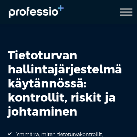
AI Coach
Pyydä demo
Hanki Professio+
Tietoturvan
hallintajärjestelmä
käytännössä:
kontrollit, riskit ja
johtaminen
Ymmärrä, miten tietoturvakontrollit,