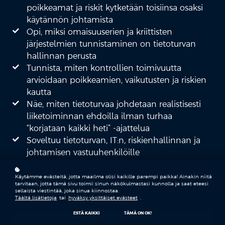
poikkeamat ja riskit kytketään toisiinsa osaksi
käytännön johtamista
Opi, miksi omaisuuserien ja kriittisten
järjestelmien tunnistaminen on tietoturvan
hallinnan perusta
Tunnista, miten kontrollien toimivuutta
arvioidaan poikkeamien, vaikutusten ja riskien
kautta
Näe, miten tietoturvaa johdetaan realistisesti
liiketoiminnan ehdoilla ilman turhaa
“korjataan kaikki heti” -ajattelua
Soveltuu tietoturvan, IT:n, riskienhallinnan ja
johtamisen vastuuhenkilöille
Käytämme evästeitä, jotta maailma olisi kaikille parempi paikka! Ainakin niitä
Koulutukseen sisältyvät teemat:
tarvitaan, jotta tämä sivu toimii sinun näkökulmastasi kunnolla ja saat eteesi
sellaista viestintää, joka sinua kiinnostaa.
Täältä lisätietoja
tai
hyväksy yksittäiset evästeet
.
ESTÄ KAIKKI
TÄMÄ ON OK!
TIETOTURVAJOHTAMINEN