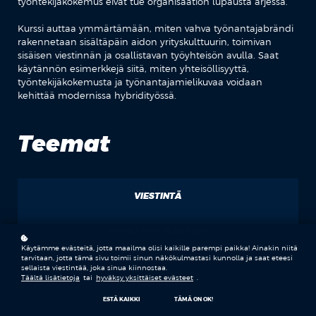
työntekijäkokemus eivät tue organisaation lupausta arjessa.
Kurssi auttaa ymmärtämään, miten vahva työnantajabrändi
rakennetaan sisältäpäin aidon yrityskulttuurin, toimivan
sisäisen viestinnän ja osallistavan työyhteisön avulla. Saat
käytännön esimerkkejä siitä, miten yhteisöllisyyttä,
työntekijäkokemusta ja työnantajamielikuvaa voidaan
kehittää modernissa hybridityössä.
Teemat
VIESTINTÄ
TYÖNANTAJABRÄNDI
Käytämme evästeitä, jotta maailma olisi kaikille parempi paikka! Ainakin niitä
tarvitaan, jotta tämä sivu toimii sinun näkökulmastasi kunnolla ja saat eteesi
sellaista viestintää, joka sinua kiinnostaa.
Täältä lisätietoja
tai
hyväksy yksittäiset evästeet
.
HYBRIDITYÖ
ESTÄ KAIKKI
TÄMÄ ON OK!