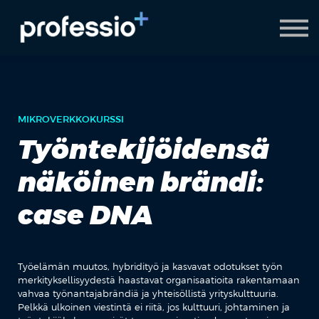
AI Coach
Pyydä demo
Hanki Professio+
MIKROVERKKOKURSSI
Työntekijöidensä
näköinen brändi:
case DNA
Työelämän muutos, hybridityö ja kasvavat odotukset työn
merkityksellisyydestä haastavat organisaatioita rakentamaan
vahvaa työnantajabrändiä ja yhteisöllistä yrityskulttuuria.
Pelkkä ulkoinen viestintä ei riitä, jos kulttuuri, johtaminen ja