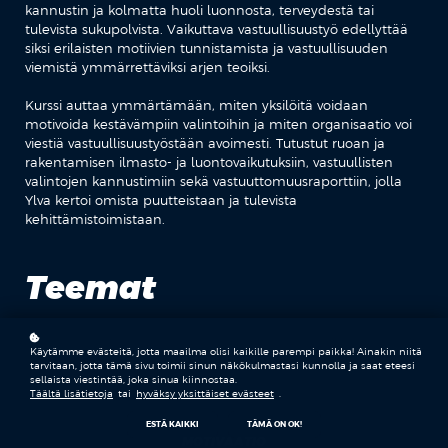
kannustin ja kolmatta huoli luonnosta, terveydestä tai
tulevista sukupolvista. Vaikuttava vastuullisuustyö edellyttää
siksi erilaisten motiivien tunnistamista ja vastuullisuuden
viemistä ymmärrettäviksi arjen teoiksi.
Kurssi auttaa ymmärtämään, miten yksilöitä voidaan
motivoida kestävämpiin valintoihin ja miten organisaatio voi
viestiä vastuullisuustyöstään avoimesti. Tutustut ruoan ja
rakentamisen ilmasto- ja luontovaikutuksiin, vastuullisten
valintojen kannustimiin sekä vastuuttomuusraporttiin, jolla
Ylva kertoi omista puutteistaan ja tulevista
kehittämistoimistaan.
Teemat
Käytämme evästeitä, jotta maailma olisi kaikille parempi paikka! Ainakin niitä
VASTUULLISUUS
tarvitaan, jotta tämä sivu toimii sinun näkökulmastasi kunnolla ja saat eteesi
sellaista viestintää, joka sinua kiinnostaa.
Täältä lisätietoja
tai
hyväksy yksittäiset evästeet
.
ESTÄ KAIKKI
TÄMÄ ON OK!
MOTIVAATIO