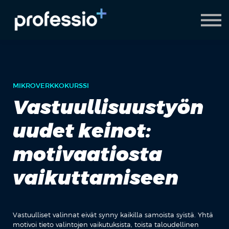
AI Coach
Pyydä demo
Hanki Professio+
MIKROVERKKOKURSSI
Vastuullisuustyön
uudet keinot:
motivaatiosta
vaikuttamiseen
Vastuulliset valinnat eivät synny kaikilla samoista syistä. Yhtä
motivoi tieto valintojen vaikutuksista, toista taloudellinen