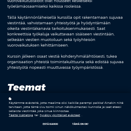
vuorovaikutustaidot ovat nousseet keskeiseksi
työelämäosaamiseksi kaikissa rooleissa.
Tällä käytännönläheisellä kurssilla opit rakentamaan sujuvaa
viestintää, vahvistamaan yhteistyötä ja hyödyntämään
oikeita viestintäkanavia tarkoituksenmukaisesti. Saat
konkreettisia työkaluja vaikuttavaan sisäiseen viestintään,
selkeään viestien muotoiluun sekä työyhteisön
vuorovaikutuksen kehittämiseen.
Kurssin jälkeen osaat viestiä kohderyhmälähtöisesti, tukea
organisaation yhteistä toimintakulttuuria sekä edistää sujuvaa
yhteistyötä nopeasti muuttuvassa työympäristössä.
Teemat
Käytämme evästeitä, jotta maailma olisi kaikille parempi paikka! Ainakin niitä
tarvitaan, jotta tämä sivu toimii sinun näkökulmastasi kunnolla ja saat eteesi
VIESTINTÄTAIDOT
sellaista viestintää, joka sinua kiinnostaa.
Täältä lisätietoja
tai
hyväksy yksittäiset evästeet
.
ESTÄ KAIKKI
TÄMÄ ON OK!