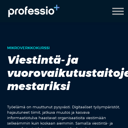
AI Coach
Pyydä demo
Hanki Professio+
MIKROVERKKOKURSSI
Viestintä- ja
vuorovaikutustaitoj
mestariksi
Työelämä on muuttunut pysyvästi. Digitaaliset työympäristöt,
hajautuneet tiimit, jatkuva muutos ja kasvava
informaatiotulva haastavat organisaatioita viestimään
selkeämmin kuin koskaan aiemmin. Samalla viestintä- ja