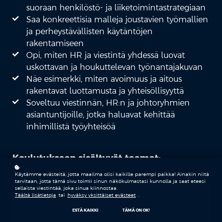
suoraan henkilöstö- ja liiketoimintastrategiaan
Saa konkreettisia malleja joustavien työmallien
ja perheystävällisten käytäntöjen
rakentamiseen
Opi, miten HR ja viestintä yhdessä luovat
uskottavan ja houkuttelevan työnantajakuvan
Näe esimerkki, miten avoimuus ja aitous
rakentavat luottamusta ja yhteisöllisyyttä
Soveltuu viestinnän, HR:n ja johtoryhmien
asiantuntijoille, jotka haluavat kehittää
inhimillistä työyhteisöä
Koulutukseen sisältyvät teemat:
Käytämme evästeitä, jotta maailma olisi kaikille parempi paikka! Ainakin niitä
tarvitaan, jotta tämä sivu toimii sinun näkökulmastasi kunnolla ja saat eteesi
sellaista viestintää, joka sinua kiinnostaa.
VIESTINTÄ
Täältä lisätietoja
tai
hyväksy yksittäiset evästeet
.
ESTÄ KAIKKI
TÄMÄ ON OK!
TYÖNANTAJABRÄNDÄYS