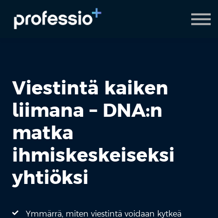
AI Coach
Pyydä demo
Hanki Professio+
Viestintä kaiken
liimana – DNA:n
matka
ihmiskeskeiseksi
yhtiöksi
Ymmärrä, miten viestintä voidaan kytkeä