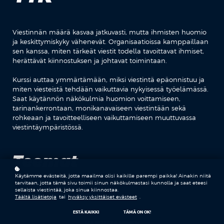
Viestinnän määrä kasvaa jatkuvasti, mutta ihmisten huomio
ja keskittymiskyky vähenevät. Organisaatioissa kamppaillaan
sen kanssa, miten tärkeät viestit todella tavoittavat ihmiset,
herättävät kiinnostuksen ja johtavat toimintaan.
Kurssi auttaa ymmärtämään, miksi viestintä epäonnistuu ja
miten viesteistä tehdään vaikuttavia nykyisessä työelämässä.
Saat käytännön näkökulmia huomion voittamiseen,
tarinankerrontaan, monikanavaiseen viestintään sekä
rohkeaan ja tavoitteelliseen vaikuttamiseen muuttuvassa
viestintäympäristössä.
Teemat
Käytämme evästeitä, jotta maailma olisi kaikille parempi paikka! Ainakin niitä
tarvitaan, jotta tämä sivu toimii sinun näkökulmastasi kunnolla ja saat eteesi
sellaista viestintää, joka sinua kiinnostaa.
Täältä lisätietoja
tai
hyväksy yksittäiset evästeet
.
VIESTINTÄ
ESTÄ KAIKKI
TÄMÄ ON OK!
VAIKUTTAMINEN