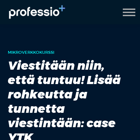
AI Coach
Pyydä demo
Hanki Professio+
MIKROVERKKOKURSSI
Viestitään niin,
että tuntuu! Lisää
rohkeutta ja
tunnetta
viestintään: case
YTK