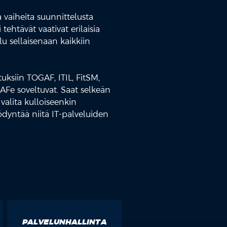
 vaiheita suunnittelusta
tehtävät vaativat erilaisia
lu sellaisenaan kaikkiin
ksiin TOGAF, ITIL, FitSM,
Fe soveltuvat. Saat selkeän
valita kulloiseenkin
dyntää niitä IT-palveluiden
PALVELUNHALLINTA