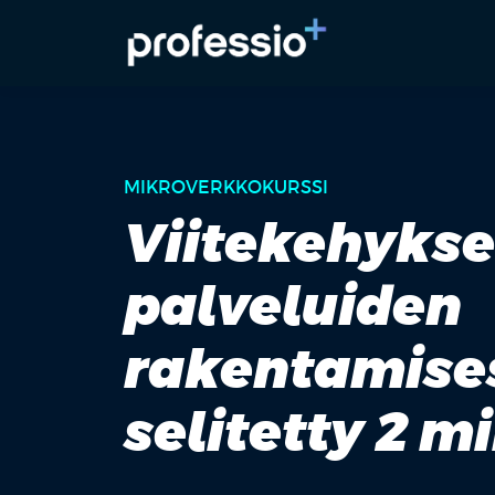
MIKROVERKKOKURSSI
Viitekehykset
palveluiden
rakentamises
selitetty 2 m