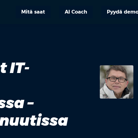
Mitä saat
AI Coach
Pyydä dem
 IT-
sa –
inuutissa