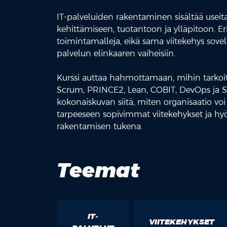
IT-palveluiden rakentaminen sisältää useita
kehittämiseen, tuotantoon ja ylläpitoon. Eri 
toimintamalleja, eikä sama viitekehys sovel
palvelun elinkaaren vaiheisiin.
Kurssi auttaa hahmottamaan, mihin tarkoitu
Scrum, PRINCE2, Lean, COBIT, DevOps ja SA
kokonaiskuvan siitä, miten organisaatio voi 
tarpeeseen sopivimmat viitekehykset ja hyö
rakentamisen tukena.
Teemat
IT-
VIITEKEHYKSET