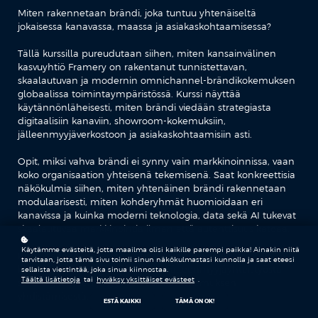
Miten rakennetaan brändi, joka tuntuu yhtenäiseltä
jokaisessa kanavassa, maassa ja asiakaskohtaamisessa?
Tällä kurssilla pureudutaan siihen, miten kansainvälinen
kasvuyhtiö Framery on rakentanut tunnistettavan,
skaalautuvan ja modernin omnichannel-brändikokemuksen
globaalissa toimintaympäristössä. Kurssi näyttää
käytännönläheisesti, miten brändi viedään strategiasta
digitaalisiin kanaviin, showroom-kokemuksiin,
jälleenmyyjäverkostoon ja asiakaskohtaamisiin asti.
Opit, miksi vahva brändi ei synny vain markkinoinnissa, vaan
koko organisaation yhteisenä tekemisenä. Saat konkreettisia
näkökulmia siihen, miten yhtenäinen brändi rakennetaan
modulaarisesti, miten kohderyhmät huomioidaan eri
kanavissa ja kuinka moderni teknologia, data sekä AI tukevat
skaalautuvaa markkinointia ilman että autenttisuus katoaa.
Käytämme evästeitä, jotta maailma olisi kaikille parempi paikka! Ainakin niitä
Kurssi tarjoaa käytännön esimerkkejä globaalista
tarvitaan, jotta tämä sivu toimii sinun näkökulmastasi kunnolla ja saat eteesi
brändityöstä, design-ajattelusta, jälleenmyyjäyhteistyöstä
sellaista viestintää, joka sinua kiinnostaa.
Täältä lisätietoja
tai
hyväksy yksittäiset evästeet
.
sekä digitaalisen ja fyysisen asiakaskokemuksen
yhdistämisestä.
ESTÄ KAIKKI
TÄMÄ ON OK!