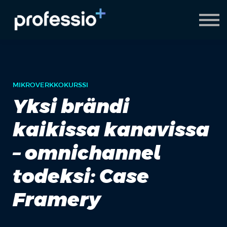
AI Coach
Pyydä demo
Hanki Professio+
MIKROVERKKOKURSSI
Yksi brändi
kaikissa kanavissa
– omnichannel
todeksi: Case
Framery