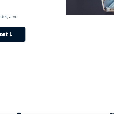
det, arvo
kset