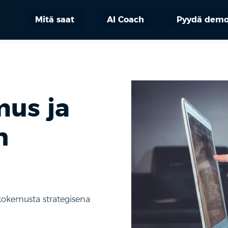
Mitä saat
AI Coach
Pyydä dem
us ja
n
kokemusta strategisena