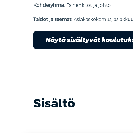
.
Kohderyhmä:
Esihenkilöt ja johto
Taidot ja teemat:
Asiakaskokemus, asiakkuu
Näytä sisältyvät koulutu
Sisältö