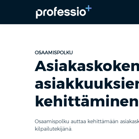
OSAAMISPOLKU
Asiakaskokem
asiakkuuksie
kehittäminen
Osaamispolku auttaa kehittämään asiakas
kilpailutekijänä.