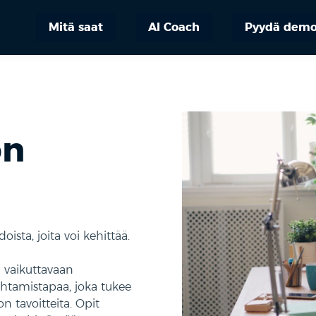
Mitä saat
AI Coach
Pyydä dem
ön
oista, joita voi kehittää.
 vaikuttavaan
htamistapaa, joka tukee
n tavoitteita. Opit