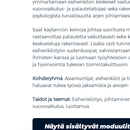
ymmärtämään esihenkilön keskeiset vastu
vuorovaikutus- ja palautetaitojasi sekä ra
psykologista turvallisuutta arjen johtamises
Saat käytännön keinoja johtaa suoritusta mo
vastaanottaa palautetta vaikuttavasti sekä 
keskusteluja rakentavasti. Lisäksi opit tun
esihenkilötyön sudenkuopat, vahvistamaan y
ihmisten kanssa ja luomaan työyhteisöön a
ja hyvinvointia tukevan toimintakulttuurin.
Kohderyhmä:
Asiantuntijat, esihenkilöt ja t
haluavat tukea työssä jaksamista ja aivojen 
Taidot ja teemat:
Esihenkilötyö, johtaminen
vuorovaikutus, luottamus
Näytä sisältyvät moduuli