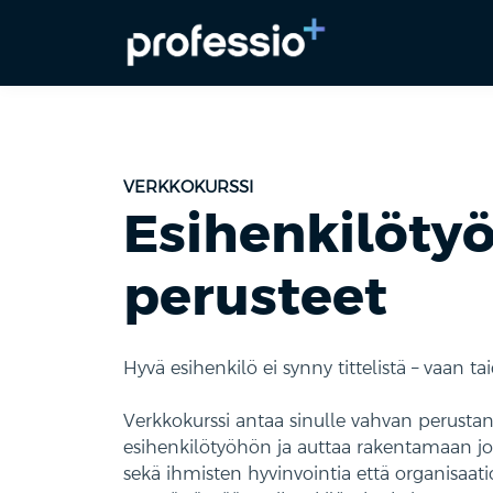
VERKKOKURSSI
Esihenkilöty
perusteet
Hyvä esihenkilö ei synny tittelistä – vaan taid
Verkkokurssi antaa sinulle vahvan perustan
esihenkilötyöhön ja auttaa rakentamaan jo
sekä ihmisten hyvinvointia että organisaatio