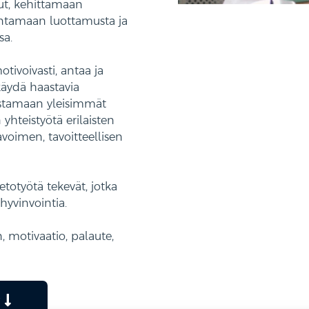
ut, kehittämään
kentamaan luottamusta ja
sa.
tivoivasti, antaa ja
käydä haastavia
nistamaan yleisimmät
hteistyötä erilaisten
voimen, tavoitteellisen
ietotyötä tekevät, jotka
hyvinvointia.
, motivaatio, palaute,
t