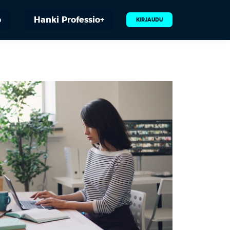
o
Hanki Professio+
KIRJAUDU