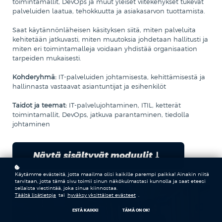
toimintamallit, DevOps ja muut yleiset viitekehykset tukevat
palveluiden laatua, tehokkuutta ja asiakasarvon tuottamista.
Saat käytännönläheisen käsityksen siitä, miten palveluita
kehitetään jatkuvasti, miten muutoksia johdetaan hallitusti ja
miten eri toimintamalleja voidaan yhdistää organisaation
tarpeiden mukaisesti.
Kohderyhmä:
IT-palveluiden johtamisesta, kehittämisestä ja
hallinnasta vastaavat asiantuntijat ja esihenkilöt
Taidot ja teemat:
IT-palvelujohtaminen, ITIL, ketterät
toimintamallit, DevOps, jatkuva parantaminen, tiedolla
johtaminen
Näytä sisältyvät moduulit
Käytämme evästeitä, jotta maailma olisi kaikille parempi paikka! Ainakin niitä
tarvitaan, jotta tämä sivu toimii sinun näkökulmastasi kunnolla ja saat eteesi
sellaista viestintää, joka sinua kiinnostaa.
Täältä lisätietoja
tai
hyväksy yksittäiset evästeet
.
ESTÄ KAIKKI
TÄMÄ ON OK!