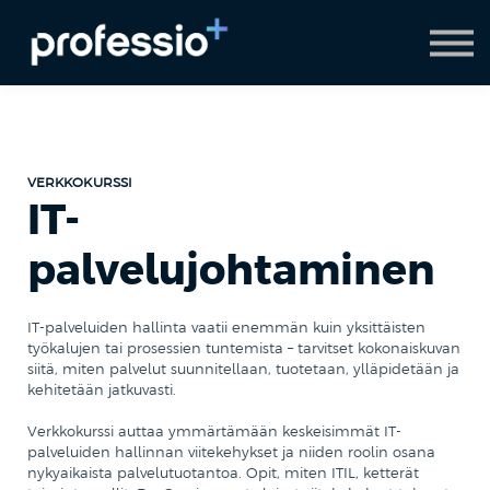
AI Coach
Pyydä demo
Hanki Professio+
VERKKOKURSSI
IT-
palvelujohtaminen
IT-palveluiden hallinta vaatii enemmän kuin yksittäisten
työkalujen tai prosessien tuntemista – tarvitset kokonaiskuvan
siitä, miten palvelut suunnitellaan, tuotetaan, ylläpidetään ja
kehitetään jatkuvasti.
Verkkokurssi auttaa ymmärtämään keskeisimmät IT-
palveluiden hallinnan viitekehykset ja niiden roolin osana
nykyaikaista palvelutuotantoa. Opit, miten ITIL, ketterät