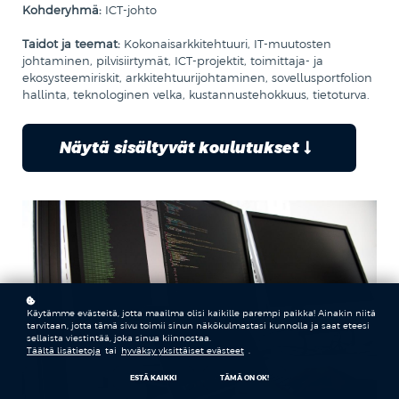
Kohderyhmä:
ICT-johto
Taidot ja teemat:
Kokonaisarkkitehtuuri, IT-muutosten
johtaminen, pilvisiirtymät, ICT-projektit, toimittaja- ja
ekosysteemiriskit, arkkitehtuurijohtaminen, sovellusportfolion
hallinta, teknologinen velka, kustannustehokkuus, tietoturva.
Näytä sisältyvät koulutukset
Käytämme evästeitä, jotta maailma olisi kaikille parempi paikka! Ainakin niitä
tarvitaan, jotta tämä sivu toimii sinun näkökulmastasi kunnolla ja saat eteesi
sellaista viestintää, joka sinua kiinnostaa.
Täältä lisätietoja
tai
hyväksy yksittäiset evästeet
.
ESTÄ KAIKKI
TÄMÄ ON OK!