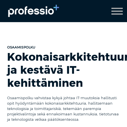
AI Coach
Pyydä demo
Hanki Professio+
OSAAMISPOLKU
Kokonaisarkkitehtuur
ja kestävä IT-
kehittäminen
Osaamispolku vahvistaa kykyä johtaa IT-muutoksia hallitusti:
opit hyödyntämään kokonaisarkkitehtuuria, hallitsemaan
teknologisia ja toimittajariskiä, tekemään parempia
projektivalintoja sekä ennakoimaan kustannuksia, tietoturvaa
ja teknologista velkaa päätöksenteossa.