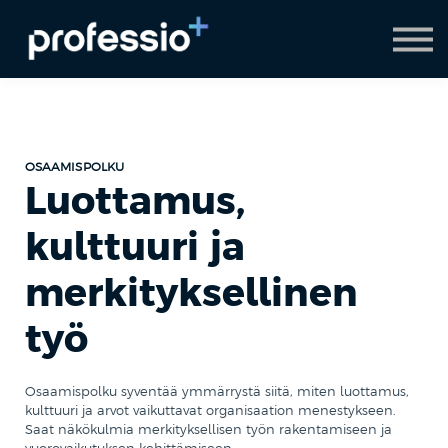
AI Coach
Pyydä demo
Hanki Professio+
OSAAMISPOLKU
Luottamus,
kulttuuri ja
merkityksellinen
työ
Osaamispolku syventää ymmärrystä siitä, miten luottamus,
kulttuuri ja arvot vaikuttavat organisaation menestykseen.
Saat näkökulmia merkityksellisen työn rakentamiseen ja