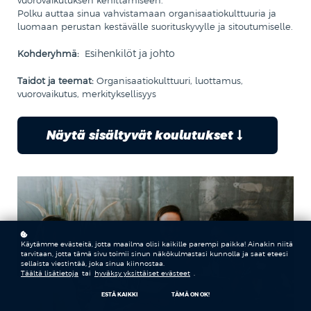
vuorovaikutuksen kehittämiseen.
Polku auttaa sinua vahvistamaan organisaatiokulttuuria ja
luomaan perustan kestävälle suorituskyvylle ja sitoutumiselle.
sihenkilöt ja johto
Kohderyhmä:
E
Taidot ja teemat:
Organisaatiokulttuuri, luottamus,
vuorovaikutus, merkityksellisyys
Näytä sisältyvät koulutukset
Käytämme evästeitä, jotta maailma olisi kaikille parempi paikka! Ainakin niitä
tarvitaan, jotta tämä sivu toimii sinun näkökulmastasi kunnolla ja saat eteesi
sellaista viestintää, joka sinua kiinnostaa.
Täältä lisätietoja
tai
hyväksy yksittäiset evästeet
.
ESTÄ KAIKKI
TÄMÄ ON OK!