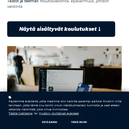
Taidot ja teemat:
Muutosviestintä, epävarmuus, johdon
viestintä
Näytä sisältyvät koulutukset
Käytämme evästeitä, jotta maailma olisi kaikille parempi paikka! Ainakin niitä
tarvitaan, jotta tämä sivu toimii sinun näkökulmastasi kunnolla ja saat eteesi
sellaista viestintää, joka sinua kiinnostaa.
Täältä lisätietoja
tai
hyväksy yksittäiset evästeet
.
ESTÄ KAIKKI
TÄMÄ ON OK!