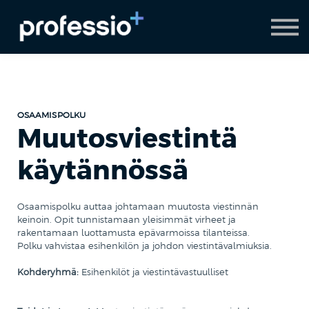
AI Coach
Pyydä demo
Hanki Professio+
OSAAMISPOLKU
Muutosviestintä
käytännössä
Osaamispolku auttaa johtamaan muutosta viestinnän
keinoin. Opit tunnistamaan yleisimmät virheet ja
rakentamaan luottamusta epävarmoissa tilanteissa.
Polku vahvistaa esihenkilön ja johdon viestintävalmiuksia.
Kohderyhmä:
Esihenkilöt ja viestintävastuulliset