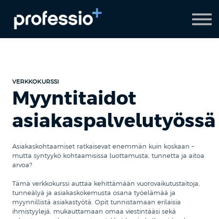
AI Coach
Pyydä demo
Hanki Professio+
VERKKOKURSSI
Myyntitaidot
asiakaspalvelutyössä
Asiakaskohtaamiset ratkaisevat enemmän kuin koskaan –
mutta syntyykö kohtaamisissa luottamusta, tunnetta ja aitoa
arvoa?
Tämä verkkokurssi auttaa kehittämään vuorovaikutustaitoja,
tunneälyä ja asiakaskokemusta osana työelämää ja
myynnillistä asiakastyötä. Opit tunnistamaan erilaisia
ihmistyylejä, mukauttamaan omaa viestintääsi sekä