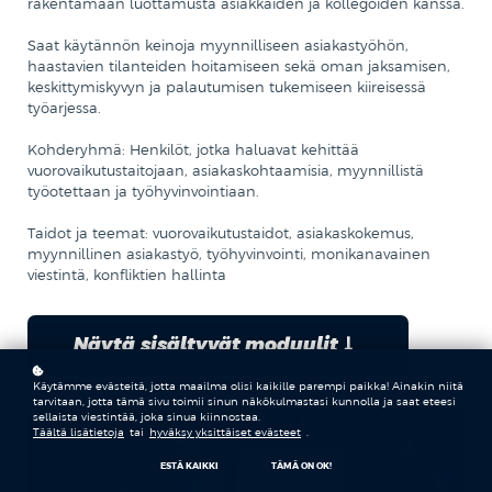
rakentamaan luottamusta asiakkaiden ja kollegoiden kanssa.
Saat käytännön keinoja myynnilliseen asiakastyöhön,
haastavien tilanteiden hoitamiseen sekä oman jaksamisen,
keskittymiskyvyn ja palautumisen tukemiseen kiireisessä
työarjessa.
Kohderyhmä: Henkilöt, jotka haluavat kehittää
vuorovaikutustaitojaan, asiakaskohtaamisia, myynnillistä
työotettaan ja työhyvinvointiaan.
Taidot ja teemat: vuorovaikutustaidot, asiakaskokemus,
myynnillinen asiakastyö, työhyvinvointi, monikanavainen
viestintä, konfliktien hallinta
Näytä sisältyvät moduulit
Käytämme evästeitä, jotta maailma olisi kaikille parempi paikka! Ainakin niitä
tarvitaan, jotta tämä sivu toimii sinun näkökulmastasi kunnolla ja saat eteesi
sellaista viestintää, joka sinua kiinnostaa.
Täältä lisätietoja
tai
hyväksy yksittäiset evästeet
.
ESTÄ KAIKKI
TÄMÄ ON OK!