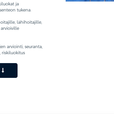
iluokat ja
ksenteon tukena.
ajille, lähihoitajille,
arvioiville
n arviointi, seuranta,
 riskiluokitus
t