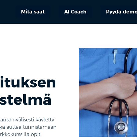
Mitä saat
AI Coach
Pyydä dem
oituksen
estelmä
nsainvälisesti käytetty
joka auttaa tunnistamaan
kkokurssilla opit