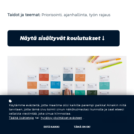
Taidot ja teemat:
Priorisointi, ajanhallinta, työn rajaus
Näytä sisältyvät koulutukset
Käytämme evästeitä, jotta maailma olisi kaikille parempi paikka! Ainakin niitä
tarvitaan, jotta tämä sivu toimii sinun näkökulmastasi kunnolla ja saat eteesi
sellaista viestintää, joka sinua kiinnostaa.
Täältä lisätietoja
tai
hyväksy yksittäiset evästeet
.
ESTÄ KAIKKI
TÄMÄ ON OK!