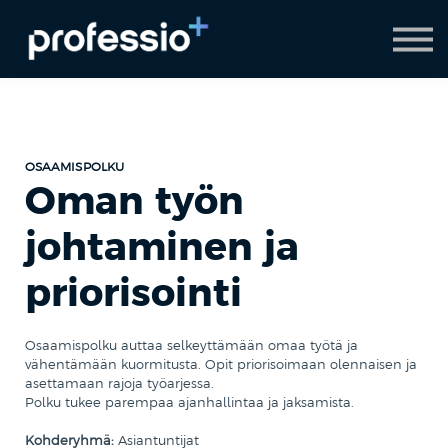
AI Coach
Pyydä demo
Hanki Professio+
OSAAMISPOLKU
Oman työn
johtaminen ja
priorisointi
Osaamispolku auttaa selkeyttämään omaa työtä ja
vähentämään kuormitusta. Opit priorisoimaan olennaisen ja
asettamaan rajoja työarjessa.
Polku tukee parempaa ajanhallintaa ja jaksamista.
Kohderyhmä:
Asiantuntijat