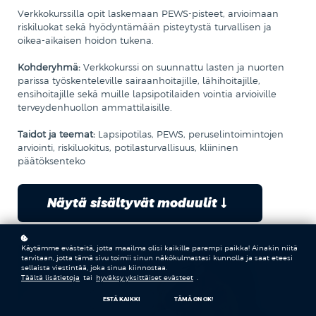
Verkkokurssilla opit laskemaan PEWS-pisteet, arvioimaan
riskiluokat sekä hyödyntämään pisteytystä turvallisen ja
oikea-aikaisen hoidon tukena.
Kohderyhmä:
Verkkokurssi on suunnattu lasten ja nuorten
parissa työskenteleville sairaanhoitajille, lähihoitajille,
ensihoitajille sekä muille lapsipotilaiden vointia arvioiville
terveydenhuollon ammattilaisille.
Taidot ja teemat:
Lapsipotilas, PEWS, peruselintoimintojen
arviointi, riskiluokitus, potilasturvallisuus, kliininen
päätöksenteko
Näytä sisältyvät moduulit
Käytämme evästeitä, jotta maailma olisi kaikille parempi paikka! Ainakin niitä
tarvitaan, jotta tämä sivu toimii sinun näkökulmastasi kunnolla ja saat eteesi
sellaista viestintää, joka sinua kiinnostaa.
Täältä lisätietoja
tai
hyväksy yksittäiset evästeet
.
ESTÄ KAIKKI
TÄMÄ ON OK!