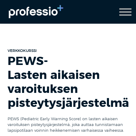
AI Coach
Pyydä demo
Hanki Professio+
VERKKOKURSSI
PEWS-
Lasten aikaisen
varoituksen
pisteytysjärjestelmä
PEWS (Pediatric Early Warning Score) on lasten aikaisen
varoituksen pisteytysjärjestelmä, joka auttaa tunnistamaan
lapsipotilaan voinnin heikkenemisen varhaisessa vaiheessa.