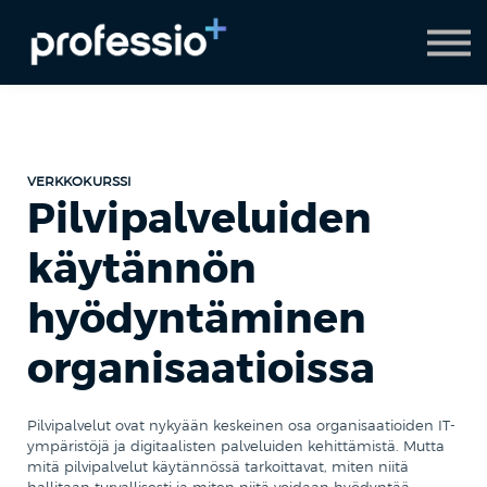
AI Coach
Pyydä demo
Hanki Professio+
VERKKOKURSSI
Pilvipalveluiden
käytännön
hyödyntäminen
organisaatioissa
Pilvipalvelut ovat nykyään keskeinen osa organisaatioiden IT-
ympäristöjä ja digitaalisten palveluiden kehittämistä. Mutta
mitä pilvipalvelut käytännössä tarkoittavat, miten niitä