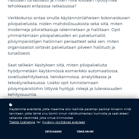
hallitaan turvallisesti ja miten niitä voidaan hyödyntää
tehokkaasti erilaisissa ratkaisuissa?
Verkkokurssi antaa sinulle käytännönläheisen kokonaiskuvan
pilvipalveluista, niiden mahdollisuuksista sekä siitä, miten
moderneja pilviratkaisuja rakennetaan ja hallitaan. Opit
ymmärtämään pilvipalveluiden eri palvelumallit,
pilviympäristöjen hallinnan periaatteet sekä sen, miten
organisaatiot siirtävät palveluitaan pilveen hallitusti ja
turvallisesti.
Saat selkeän käsityksen siitä, miten pilvipalveluita
hyödynnetään käytännössä esimerkiksi automaatiossa,
sovelluskehityksessä, tietokannoissa, analytiikassa ja
tekoälyratkaisuissa. Lisäksi opit tunnistamaan
pilviympäristöihin liittyviä hyötyjä, riskejä ja tulevaisuuden
kehityssuuntia.
Kohderyhmä: Asiantuntijat ja teknologia-alan osaajat, jotka
Käytämme evästeitä, jotta maailma olisi kaikille parempi paikka! Ainakin niitä
haluavat ymmärtää pilvipalveluiden käytännön
tarvitaan, jotta tämä sivu toimii sinun näkökulmastasi kunnolla ja saat eteesi
hyödyntämistä työelämässä.
sellaista viestintää, joka sinua kiinnostaa.
Täältä lisätietoja
tai
hyväksy yksittäiset evästeet
.
Taidot ja teemat: Pilvipalvelut, kustannustehokkuus,
ESTÄ KAIKKI
TÄMÄ ON OK!
tietoturva, skaalautuvuus, pilviarkkitehtuuri, innovointi