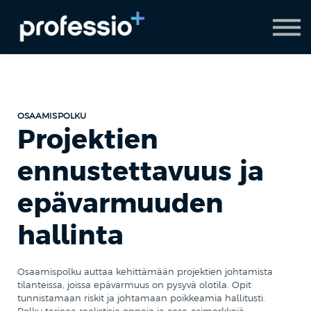
AI Coach
Pyydä demo
Hanki Professio+
OSAAMISPOLKU
Projektien
ennustettavuus ja
epävarmuuden
hallinta
Osaamispolku auttaa kehittämään projektien johtamista
tilanteissa, joissa epävarmuus on pysyvä olotila. Opit
tunnistamaan riskit ja johtamaan poikkeamia hallitusti.