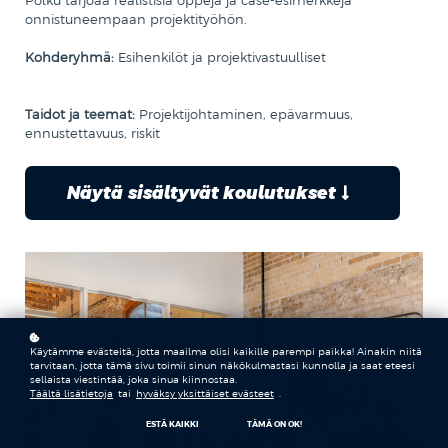
Polku tarjoaa realistisia oppeja ja case-esimerkkejä
onnistuneempaan projektityöhön.
Kohderyhmä:
Esihenkilöt ja projektivastuulliset
Taidot ja teemat:
Projektijohtaminen, epävarmuus,
ennustettavuus, riskit
Näytä sisältyvät koulutukset
Käytämme evästeitä, jotta maailma olisi kaikille parempi paikka! Ainakin niitä
tarvitaan, jotta tämä sivu toimii sinun näkökulmastasi kunnolla ja saat eteesi
sellaista viestintää, joka sinua kiinnostaa.
Täältä lisätietoja
tai
hyväksy yksittäiset evästeet
.
ESTÄ KAIKKI
TÄMÄ ON OK!