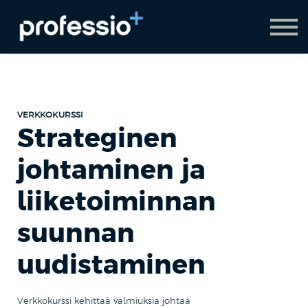
AI Coach
Pyydä demo
Hanki Professio+
VERKKOKURSSI
Strateginen
johtaminen ja
liiketoiminnan
suunnan
uudistaminen
Verkkokurssi kehittaä valmiuksia johtaa