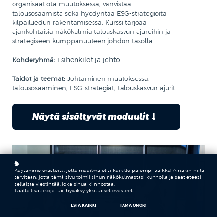
organisaatiota muutoksessa, vanvistaa
talousosaamista sekä hyödyntää ESG-strategioita
kilpailuedun rakentamisessa. Kurssi tarjoaa
ajankohtaisia näkökulmia talouskasvun ajureihin ja
strategiseen kumppanuuteen johdon tasolla.
sihenkilöt ja johto
Kohderyhmä:
E
Taidot ja teemat:
Johtaminen muutoksessa,
talousosaaminen, ESG-strategiat, talouskasvun ajurit.
Näytä sisältyvät moduulit
Käytämme evästeitä, jotta maailma olisi kaikille parempi paikka! Ainakin niitä
tarvitaan, jotta tämä sivu toimii sinun näkökulmastasi kunnolla ja saat eteesi
sellaista viestintää, joka sinua kiinnostaa.
Täältä lisätietoja
tai
hyväksy yksittäiset evästeet
.
ESTÄ KAIKKI
TÄMÄ ON OK!