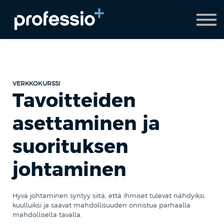
AI Coach
Pyydä demo
Hanki Professio+
VERKKOKURSSI
Tavoitteiden
asettaminen ja
suorituksen
johtaminen
Hyvä johtaminen syntyy siitä, että ihmiset tulevat nähdyiksi,
kuulluiksi ja saavat mahdollisuuden onnistua parhaalla
mahdollisella tavalla.