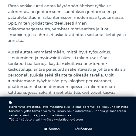
Tämä verkkokurssi antaa käytännönläheiset työkalut
valmentavaan johtamiseen, suorituksen johtamiseen ja
palautekulttuurin rakentamiseen modernissa työelämässä.
Opit, miten johdat tavoitteellisesti ilman
mikromanageerausta, vahvistat motivaatiota ja luot
ilmapiirin, jossa ihmiset uskaltavat ottaa vastuuta, kehittyä ja
onnistua.
Kurssi auttaa ymmärtämään, mistä hyvä työsuoritus,
sitoutuminen ja hyvinvointi oikeasti rakentuvat. Saat
konkreettisia keinoja käydä vaikuttavia one-to-one-
keskusteluja, antaa palautetta rakentavasti ja johtaa erilaisia
persoonallisuuksia sekä tilanteita oikealla tavalla.
Opit
tunnistamaan työyhteisön psykologiset perustarpeet,
puuttumaan alisuoriutumiseen ajoissa ja rakentamaan
kulttuuria, jossa sekä ihmiset että tulokset voivat kasvaa
samanaikaisesti.
Käytämme evästeitä, jotta maailma olisi kaikille parempi paikka! Ainakin niitä
Kohderyhmä: Esihenkilöt, tiiminvetäjät ja asiantuntijaroolissa
tarvitaan, jotta tämä sivu toimii sinun näkökulmastasi kunnolla ja saat eteesi
toimivat henkilöt, jotka vahvistaa tiiminsä motivaatiota ja
sellaista viestintää, joka sinua kiinnostaa.
Täältä lisätietoja
tai
hyväksy yksittäiset evästeet
.
johtaa suoritusta tavoitteellisesti modernissa työelämässä.
ESTÄ KAIKKI
TÄMÄ ON OK!
Taidot ja teemat: suorituksen johtaminen, palautteen