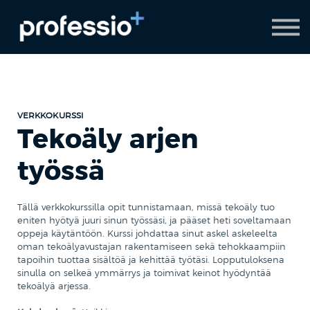
AI Coach
Pyydä demo
Hanki Professio+
VERKKOKURSSI
Tekoäly arjen
työssä
Tällä verkkokurssilla opit tunnistamaan, missä tekoäly tuo
eniten hyötyä juuri sinun työssäsi, ja pääset heti soveltamaan
oppeja käytäntöön. Kurssi johdattaa sinut askel askeleelta
oman tekoälyavustajan rakentamiseen sekä tehokkaampiin
tapoihin tuottaa sisältöä ja kehittää työtäsi. Lopputuloksena
sinulla on selkeä ymmärrys ja toimivat keinot hyödyntää
tekoälyä arjessa.