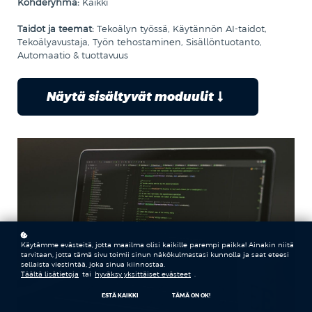
Kohderyhmä:
Kaikki
Taidot ja teemat:
Tekoälyn työssä, Käytännön AI-taidot,
Tekoälyavustaja, Työn tehostaminen, Sisällöntuotanto,
Automaatio & tuottavuus
Näytä sisältyvät moduulit
Käytämme evästeitä, jotta maailma olisi kaikille parempi paikka! Ainakin niitä
tarvitaan, jotta tämä sivu toimii sinun näkökulmastasi kunnolla ja saat eteesi
sellaista viestintää, joka sinua kiinnostaa.
Täältä lisätietoja
tai
hyväksy yksittäiset evästeet
.
ESTÄ KAIKKI
TÄMÄ ON OK!