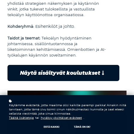
yhdistää strategisen näkemyksen ja käytännön
vinkit, jotka tukevat tuloksellista ja vastuullista
tekoälyn käyttöönottoa organisaatiossa.
sihenkilöt ja johto.
Kohderyhmä:
E
Taidot ja teemat:
Tekoälyn hyödyntäminen
johtamisessa, sisällöntuotannossa ja
liiketoiminnan kehittämisessä. Omienbottien ja AI-
työkalujen käyännön soveltaminen.
Näytä sisältyvät koulutukset
Käytämme evästeitä, jotta maailma olisi kaikille parempi paikka! Ainakin niitä
tarvitaan, jotta tämä sivu toimii sinun näkökulmastasi kunnolla ja saat eteesi
sellaista viestintää, joka sinua kiinnostaa.
Täältä lisätietoja
tai
hyväksy yksittäiset evästeet
.
ESTÄ KAIKKI
TÄMÄ ON OK!