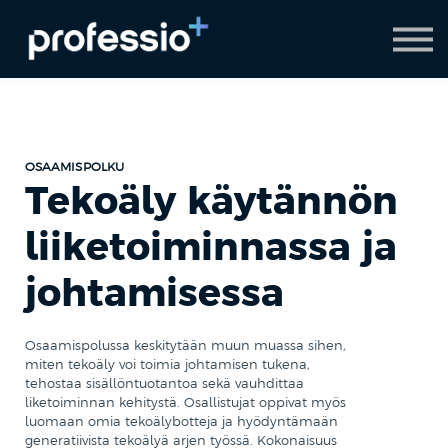
AI Coach
Pyydä demo
Hanki Professio+
OSAAMISPOLKU
Tekoäly käytännön
liiketoiminnassa ja
johtamisessa
Osaamispolussa keskitytään muun muassa sihen,
miten tekoäly voi toimia johtamisen tukena,
tehostaa sisällöntuotantoa sekä vauhdittaa
liketoiminnan kehitystä. Osallistujat oppivat myös
luomaan omia tekoälybotteja ja hyödyntämaän
generatiivista tekoälyä arjen työssä. Kokonaisuus