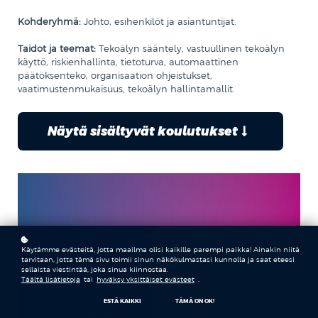
Kohderyhmä:
Johto, esihenkilöt ja asiantuntijat.
Taidot ja teemat:
Tekoälyn sääntely, vastuullinen tekoälyn
käyttö, riskienhallinta, tietoturva, automaattinen
päätöksenteko, organisaation ohjeistukset,
vaatimustenmukaisuus, tekoälyn hallintamallit.
Näytä sisältyvät koulutukset
Käytämme evästeitä, jotta maailma olisi kaikille parempi paikka! Ainakin niitä
tarvitaan, jotta tämä sivu toimii sinun näkökulmastasi kunnolla ja saat eteesi
sellaista viestintää, joka sinua kiinnostaa.
Täältä lisätietoja
tai
hyväksy yksittäiset evästeet
.
ESTÄ KAIKKI
TÄMÄ ON OK!