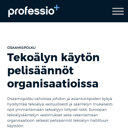
AI Coach
Pyydä demo
Hanki Professio+
OSAAMISPOLKU
Tekoälyn käytön
pelisäännöt
organisaatioissa
Osaamispolku vahvistaa johdon ja asiantuntijoiden kykyä
hyödyntää tekoälyä vastuullisesti ja sääntelyn mukaisesti:
opit ymmärtämään tekoälyyn liittyvät riskit, Euroopan
tekoälysääntelyn vaatimukset sekä rakentamaan
organisaatioon selkeät pelisäännöt tekoälyn hallittuun
käyttöön.