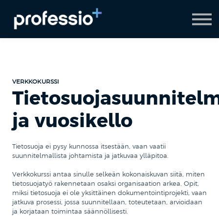
AI Coach
Pyydä demo
Hanki Professio+
VERKKOKURSSI
Tietosuojasuunnitel
ja vuosikello
Tietosuoja ei pysy kunnossa itsestään, vaan vaatii
suunnitelmallista johtamista ja jatkuvaa ylläpitoa.
Verkkokurssi antaa sinulle selkeän kokonaiskuvan siitä, miten
tietosuojatyö rakennetaan osaksi organisaation arkea. Opit,
miksi tietosuoja ei ole yksittäinen dokumentointiprojekti, vaan
jatkuva prosessi, jossa suunnitellaan, toteutetaan, arvioidaan
ja korjataan toimintaa säännöllisesti.