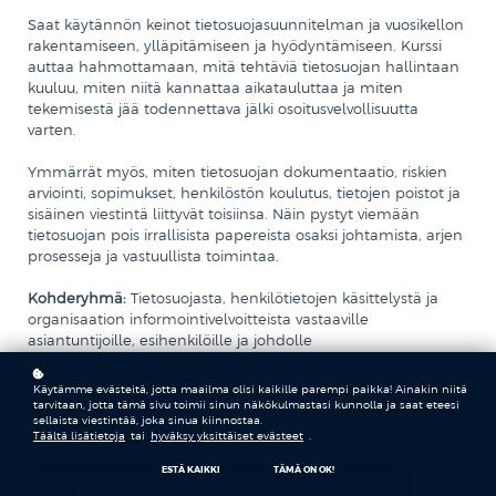
Saat käytännön keinot tietosuojasuunnitelman ja vuosikellon
rakentamiseen, ylläpitämiseen ja hyödyntämiseen. Kurssi
auttaa hahmottamaan, mitä tehtäviä tietosuojan hallintaan
kuuluu, miten niitä kannattaa aikatauluttaa ja miten
tekemisestä jää todennettava jälki osoitusvelvollisuutta
varten.
Ymmärrät myös, miten tietosuojan dokumentaatio, riskien
arviointi, sopimukset, henkilöstön koulutus, tietojen poistot ja
sisäinen viestintä liittyvät toisiinsa. Näin pystyt viemään
tietosuojan pois irrallisista papereista osaksi johtamista, arjen
prosesseja ja vastuullista toimintaa.
Kohderyhmä
:
Tietosuojasta, henkilötietojen käsittelystä ja
organisaation informointivelvoitteista vastaaville
asiantuntijoille, esihenkilöille ja johdolle
Taidot ja teemat:
Tietosuojasuunnitelma, vuosikello,
Käytämme evästeitä, jotta maailma olisi kaikille parempi paikka! Ainakin niitä
osoitusvelvollisuus, riskienhallinta, sopimukset ja
tarvitaan, jotta tämä sivu toimii sinun näkökulmastasi kunnolla ja saat eteesi
sellaista viestintää, joka sinua kiinnostaa.
dokumentointi, henkilöstön koulutus
Täältä lisätietoja
tai
hyväksy yksittäiset evästeet
.
ESTÄ KAIKKI
TÄMÄ ON OK!
Näytä sisältyvät moduulit