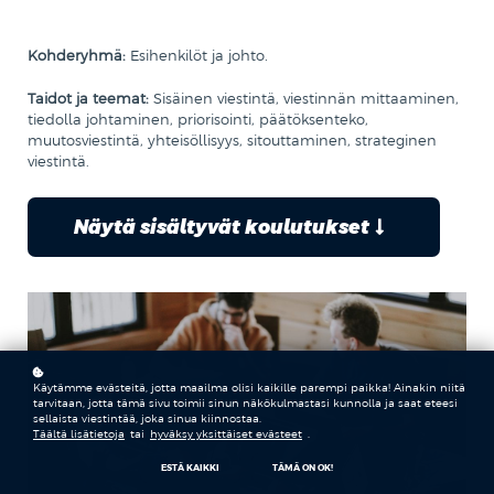
.
Kohderyhmä:
Esihenkilöt ja johto
Taidot ja teemat:
Sisäinen viestintä, viestinnän mittaaminen,
tiedolla johtaminen, priorisointi, päätöksenteko,
muutosviestintä, yhteisöllisyys, sitouttaminen, strateginen
viestintä.
Näytä sisältyvät koulutukset
Käytämme evästeitä, jotta maailma olisi kaikille parempi paikka! Ainakin niitä
tarvitaan, jotta tämä sivu toimii sinun näkökulmastasi kunnolla ja saat eteesi
sellaista viestintää, joka sinua kiinnostaa.
Täältä lisätietoja
tai
hyväksy yksittäiset evästeet
.
ESTÄ KAIKKI
TÄMÄ ON OK!