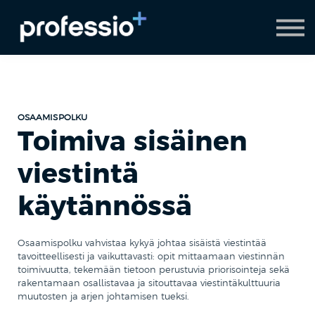
AI Coach
Pyydä demo
Hanki Professio+
OSAAMISPOLKU
Toimiva sisäinen
viestintä
käytännössä
Osaamispolku vahvistaa kykyä johtaa sisäistä viestintää
tavoitteellisesti ja vaikuttavasti: opit mittaamaan viestinnän
toimivuutta, tekemään tietoon perustuvia priorisointeja sekä
rakentamaan osallistavaa ja sitouttavaa viestintäkulttuuria
muutosten ja arjen johtamisen tueksi.