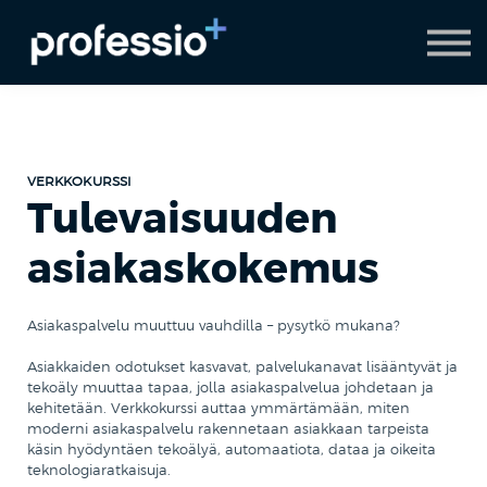
AI Coach
Pyydä demo
Hanki Professio+
VERKKOKURSSI
Tulevaisuuden
asiakaskokemus
Asiakaspalvelu muuttuu vauhdilla – pysytkö mukana?
Asiakkaiden odotukset kasvavat, palvelukanavat lisääntyvät ja
tekoäly muuttaa tapaa, jolla asiakaspalvelua johdetaan ja
kehitetään. Verkkokurssi auttaa ymmärtämään, miten
moderni asiakaspalvelu rakennetaan asiakkaan tarpeista
käsin hyödyntäen tekoälyä, automaatiota, dataa ja oikeita
teknologiaratkaisuja.