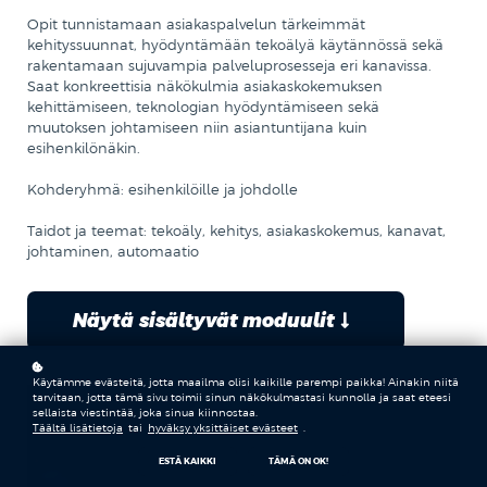
Opit tunnistamaan asiakaspalvelun tärkeimmät
kehityssuunnat, hyödyntämään tekoälyä käytännössä sekä
rakentamaan sujuvampia palveluprosesseja eri kanavissa.
Saat konkreettisia näkökulmia asiakaskokemuksen
kehittämiseen, teknologian hyödyntämiseen sekä
muutoksen johtamiseen niin asiantuntijana kuin
esihenkilönäkin.
Kohderyhmä: esihenkilöille ja johdolle
Taidot ja teemat: tekoäly, kehitys, asiakaskokemus, kanavat,
johtaminen, automaatio
Näytä sisältyvät moduulit
Käytämme evästeitä, jotta maailma olisi kaikille parempi paikka! Ainakin niitä
tarvitaan, jotta tämä sivu toimii sinun näkökulmastasi kunnolla ja saat eteesi
sellaista viestintää, joka sinua kiinnostaa.
Täältä lisätietoja
tai
hyväksy yksittäiset evästeet
.
ESTÄ KAIKKI
TÄMÄ ON OK!