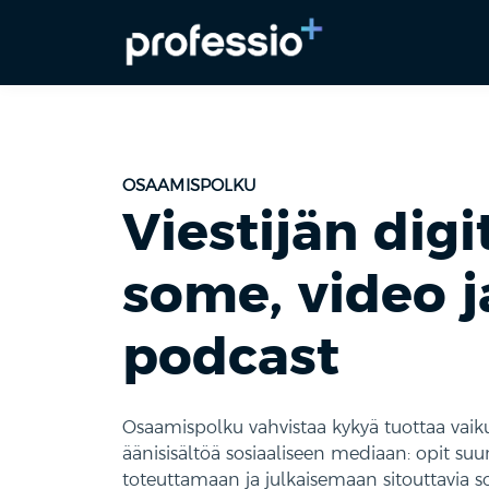
OSAAMISPOLKU
Viestijän digi
some, video j
podcast
Osaamispolku vahvistaa kykyä tuottaa vaiku
äänisisältöä sosiaaliseen mediaan: opit su
toteuttamaan ja julkaisemaan sitouttavia s