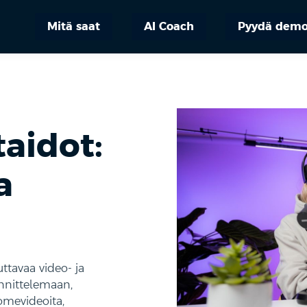
Mitä saat
AI Coach
Pyydä dem
taidot:
a
ttavaa video- ja
unnittelemaan,
omevideoita,