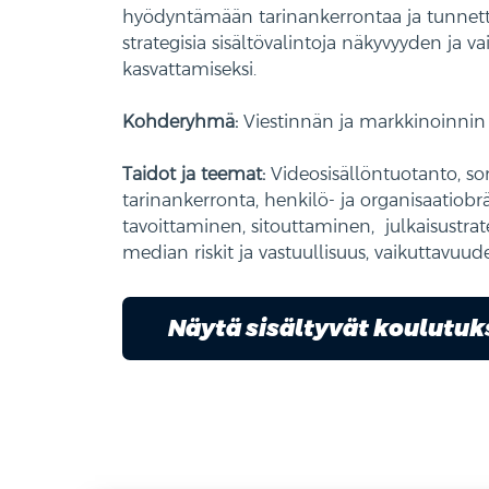
hyödyntämään tarinankerrontaa ja tunnet
strategisia sisältövalintoja näkyvyyden ja 
kasvattamiseksi.
Kohderyhmä:
Viestinnän ja markkinoinnin 
Taidot ja teemat:
Videosisällöntuotanto, so
tarinankerronta, henkilö- ja organisaatio
tavoittaminen, sitouttaminen, julkaisustrate
median riskit ja vastuullisuus, vaikuttavu
Näytä sisältyvät koulutu