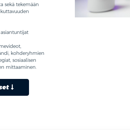
ta sekä tekemään
vaikuttavuuden
asiantuntijat
mevideot,
brändi, kohderyhmien
giat, sosiaalisen
uden mittaaminen.
kset