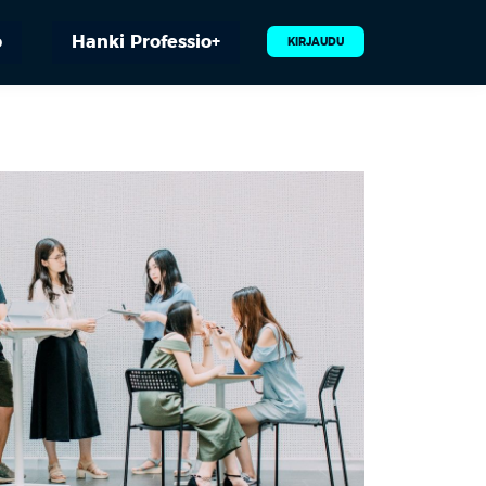
o
Hanki Professio+
KIRJAUDU