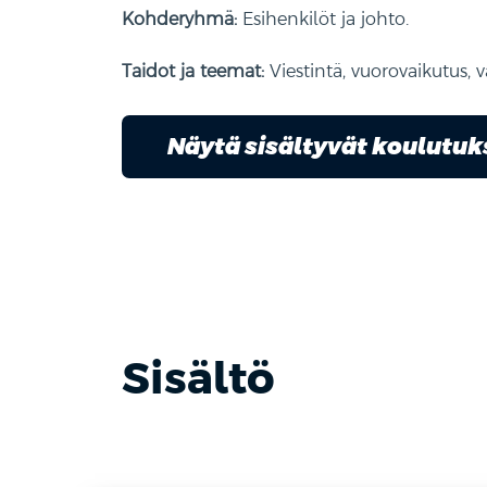
.
Kohderyhmä:
Esihenkilöt ja johto
Taidot ja teemat:
Viestintä, vuorovaikutus, 
Näytä sisältyvät koulutu
Sisältö