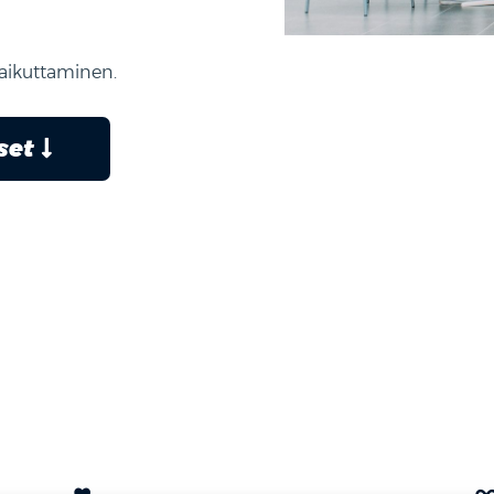
vaikuttaminen.
kset