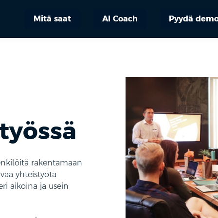
Mitä saat
AI Coach
Pyydä dem
 työssä
henkilöitä rakentamaan
vaa yhteistyötä
eri aikoina ja usein