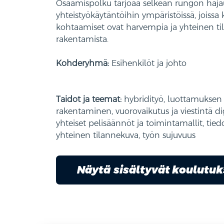
Osaamispolku tarjoaa selkeän rungon haja
yhteistyökäytäntöihin ympäristöissä, joissa 
kohtaamiset ovat harvempia ja yhteinen tila
rakentamista.
Kohderyhmä:
Esihenkilöt ja johto
Taidot ja teemat:
hybridityö, luottamuksen
rakentaminen, vuorovaikutus ja viestintä dig
yhteiset pelisäännöt ja toimintamallit, tie
yhteinen tilannekuva, työn sujuvuus
Näytä sisältyvät koulutu