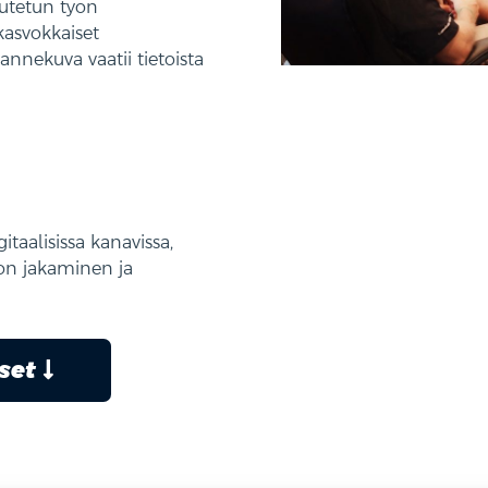
utetun työn
kasvokkaiset
nnekuva vaatii tietoista
itaalisissa kanavissa,
don jakaminen ja
kset