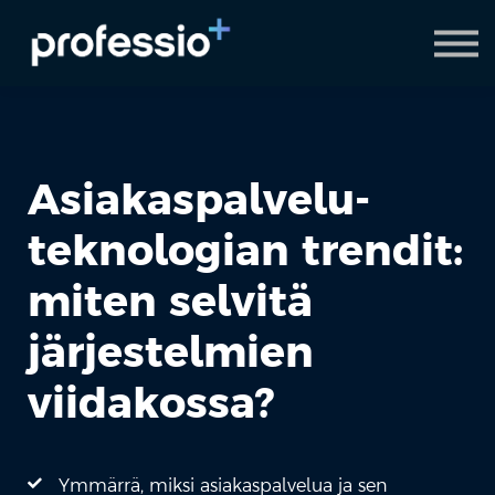
AI Coach
Pyydä demo
Hanki Professio+
Asiakaspalvelu-
teknologian trendit:
miten selvitä
järjestelmien
viidakossa?
Ymmärrä, miksi asiakaspalvelua ja sen