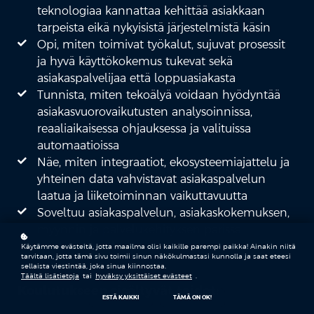
teknologiaa kannattaa kehittää asiakkaan
tarpeista eikä nykyisistä järjestelmistä käsin
Opi, miten toimivat työkalut, sujuvat prosessit
ja hyvä käyttökokemus tukevat sekä
asiakaspalvelijaa että loppuasiakasta
Tunnista, miten tekoälyä voidaan hyödyntää
asiakasvuorovaikutusten analysoinnissa,
reaaliaikaisessa ohjauksessa ja valituissa
automaatioissa
Näe, miten integraatiot, ekosysteemiajattelu ja
yhteinen data vahvistavat asiakaspalvelun
laatua ja liiketoiminnan vaikuttavuutta
Soveltuu asiakaspalvelun, asiakaskokemuksen,
myynnin ja palvelukehityksen parissa
työskenteleville
Käytämme evästeitä, jotta maailma olisi kaikille parempi paikka! Ainakin niitä
tarvitaan, jotta tämä sivu toimii sinun näkökulmastasi kunnolla ja saat eteesi
sellaista viestintää, joka sinua kiinnostaa.
Täältä lisätietoja
tai
hyväksy yksittäiset evästeet
.
Koulutukseen sisältyvät taidot:
ESTÄ KAIKKI
TÄMÄ ON OK!