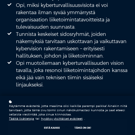
Opi, miksi kyberturvallisuusvisiota ei voi
rakentaa ilman syvää ymmärrystä
organisaation liiketoimintatavoitteista ja
tulevaisuuden suunnasta.
Tunnista keskeiset sidosryhmät, joiden
näkemyksiä tarvitaan uskottavan ja vaikuttavan
kybervision rakentamiseen – erityisesti
hallituksen, johdon ja liiketoiminnan.
Opi muotoilemaan kyberturvallisuuden vision
tavalla, joka resonoi liiketoimintajohdon kanssa
eikä jää vain teknisen tiimin sisäiseksi
linjaukseksi.
Kurssiin sisältyvät teemat:
Käytämme evästeitä, jotta maailma olisi kaikille parempi paikka! Ainakin niitä
tarvitaan, jotta tämä sivu toimii sinun näkökulmastasi kunnolla ja saat eteesi
sellaista viestintää, joka sinua kiinnostaa.
Täältä lisätietoja
tai
hyväksy yksittäiset evästeet
.
VISIO
ESTÄ KAIKKI
TÄMÄ ON OK!